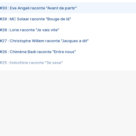
#30 : Eve Angeli raconte "Avant de partir"
#29 : MC Solaar raconte "Bouge de là"
28 : Lorie raconte "Je vais vite"
#27 : Christophe Willem raconte "Jacques a dit"
#26 : Chimène Badi raconte "Entre nous"
#25 : Indochine raconte "3e sexe"
#24 : Zaho raconte "C'est chelou"
#23 : Patrick Bruel raconte "Au café des délices"
#22 : Kyo raconte "Le chemin"
#21 : Nolwenn Leroy raconte "Cassé"
#20 : Patrick Hernandez raconte "Born to be alive"
#19 : Lorie raconte "Près de moi"