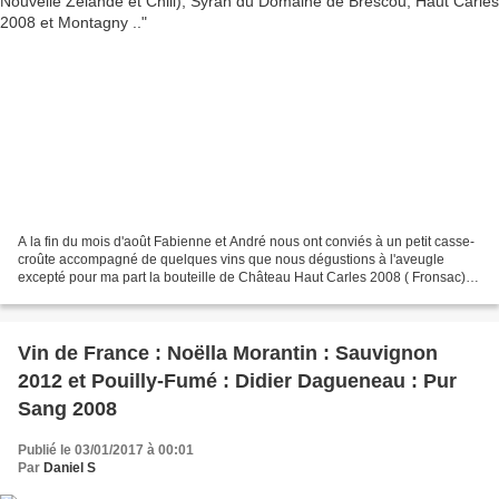
A la fin du mois d'août Fabienne et André nous ont conviés à un petit casse-
croûte accompagné de quelques vins que nous dégustions à l'aveugle
excepté pour ma part la bouteille de Château Haut Carles 2008 ( Fronsac)
que j'avais apportée, et qui a été...
Vin de France : Noëlla Morantin : Sauvignon
2012 et Pouilly-Fumé : Didier Dagueneau : Pur
Sang 2008
Publié le 03/01/2017 à 00:01
Par
Daniel S