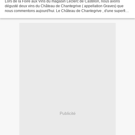
Lors de la Foire aux Vins du magasin Leclerc de Castillon, nous avons
dégusté deux vins du Château de Chantegrive ( appellation Graves) que
nous commentons aujourd'hui. Le Château de Chantegrive , d'une superficie
de 96 hectares situé à Podensac (appellation...
Publicité