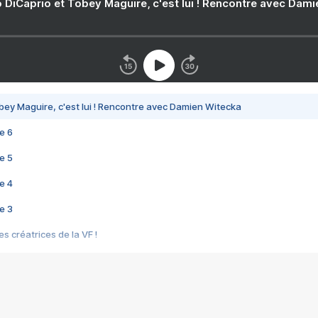
 DiCaprio et Tobey Maguire, c'est lui ! Rencontre avec Dam
bey Maguire, c'est lui ! Rencontre avec Damien Witecka
e 6
e 5
e 4
e 3
s créatrices de la VF !
e 2
e 1
e Mektoub My Love arrive enfin ! Rencontre avec Shaïn Boumedine et Sal