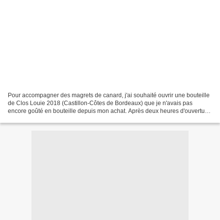
Pour accompagner des magrets de canard, j'ai souhaité ouvrir une bouteille
de Clos Louie 2018 (Castillon-Côtes de Bordeaux) que je n'avais pas
encore goûté en bouteille depuis mon achat. Après deux heures d'ouverture
de la bouteille, le vin se déguste...