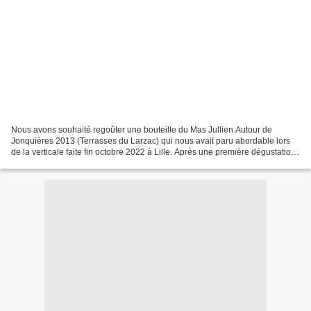
Nous avons souhaité regoûter une bouteille du Mas Jullien Autour de
Jonquières 2013 (Terrasses du Larzac) qui nous avait paru abordable lors
de la verticale faite fin octobre 2022 à Lille. Après une première dégustation
rapide à l'ouverture, j'ai opté...