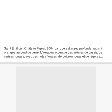
Saint Emilion : Château Figeac 2004 La robe est assez profonde, rubis à
orangée au bord du verre. L'aération accentue des arômes de cassis, de
cerises rouges, avec des notes florales, de poivron rouge et de légères
épices. La bouche est plutôt dense,...