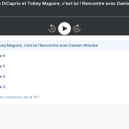
 DiCaprio et Tobey Maguire, c'est lui ! Rencontre avec Dam
bey Maguire, c'est lui ! Rencontre avec Damien Witecka
e 6
e 5
e 4
e 3
s créatrices de la VF !
e 2
e 1
e Mektoub My Love arrive enfin ! Rencontre avec Shaïn Boumedine et Sal