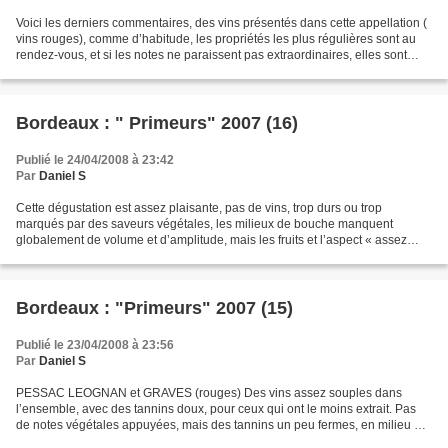
Voici les derniers commentaires, des vins présentés dans cette appellation (
vins rouges), comme d’habitude, les propriétés les plus régulières sont au
rendez-vous, et si les notes ne paraissent pas extraordinaires, elles sont
dans le contexte du millésime,...
Bordeaux : " Primeurs" 2007 (16)
Publié le 24/04/2008 à 23:42
Par
Daniel S
Cette dégustation est assez plaisante, pas de vins, trop durs ou trop
marqués par des saveurs végétales, les milieux de bouche manquent
globalement de volume et d’amplitude, mais les fruits et l’aspect « assez
tendre » des structures tanniques donnent...
Bordeaux : "Primeurs" 2007 (15)
Publié le 23/04/2008 à 23:56
Par
Daniel S
PESSAC LEOGNAN et GRAVES (rouges) Des vins assez souples dans
l’ensemble, avec des tannins doux, pour ceux qui ont le moins extrait. Pas
de notes végétales appuyées, mais des tannins un peu fermes, en milieu de
bouche, un peu astringents, en finale, dans...