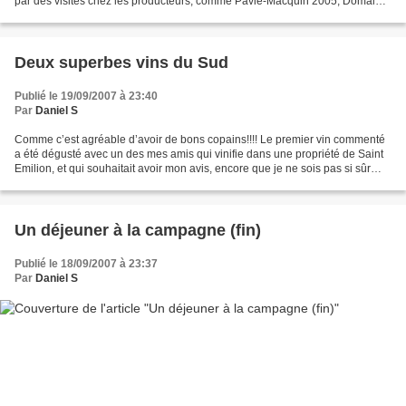
par des visites chez les producteurs, comme Pavie-Macquin 2005, Domaine
de l’A, Charmail, dégustés en...
Deux superbes vins du Sud
Publié le 19/09/2007 à 23:40
Par
Daniel S
Comme c’est agréable d’avoir de bons copains!!!! Le premier vin commenté
a été dégusté avec un des mes amis qui vinifie dans une propriété de Saint
Emilion, et qui souhaitait avoir mon avis, encore que je ne sois pas si sûr
qu’il en ait vraiment besoin…...
Un déjeuner à la campagne (fin)
Publié le 18/09/2007 à 23:37
Par
Daniel S