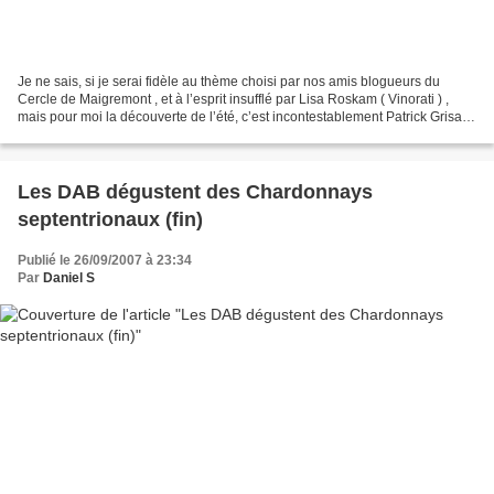
Je ne sais, si je serai fidèle au thème choisi par nos amis blogueurs du
Cercle de Maigremont , et à l’esprit insufflé par Lisa Roskam ( Vinorati ) ,
mais pour moi la découverte de l’été, c’est incontestablement Patrick Grisard
et son château Cornélie....
Les DAB dégustent des Chardonnays
septentrionaux (fin)
Publié le 26/09/2007 à 23:34
Par
Daniel S