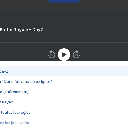
 Battle Royale - DayZ
 DayZ
 a 13 ans (et vous l'avez ignoré)
e (littéralement)
im Rayan
 toutes les règles
s les jeux vidéo