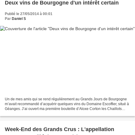
Deux vins de Bourgogne d'un intérêt certain
Publié le 27/05/2014 à 00:01
Par
Daniel S
Un de mes amis qui se rend régulièrement au Grands Jours de Bourgogne
m’avait recommandé d’acquérir quelques vins du Domaine Escoffier, situé à
Géanges. J’ai ouvert ma première bouteille d’Aloxe Corton les Chaillots
(premier cru) du millésime 2010. Le...
Week-End des Grands Crus : L'appellation