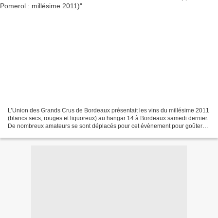
L’Union des Grands Crus de Bordeaux présentait les vins du millésime 2011
(blancs secs, rouges et liquoreux) au hangar 14 à Bordeaux samedi dernier.
De nombreux amateurs se sont déplacés pour cet évènement pour goûter
un millésime qui n’avait pas enthousiasmé...