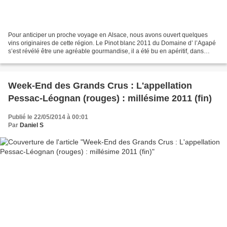
Pour anticiper un proche voyage en Alsace, nous avons ouvert quelques
vins originaires de cette région. Le Pinot blanc 2011 du Domaine d’ l’Agapé
s’est révélé être une agréable gourmandise, il a été bu en apéritif, dans
laisser une sensation sucrée appuyée,...
Week-End des Grands Crus : L'appellation
Pessac-Léognan (rouges) : millésime 2011 (fin)
Publié le 22/05/2014 à 00:01
Par
Daniel S