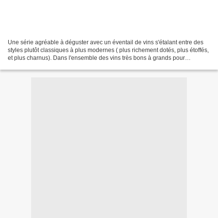
Une série agréable à déguster avec un éventail de vins s'étalant entre des
styles plutôt classiques à plus modernes ( plus richement dotés, plus étoffés,
et plus charnus). Dans l'ensemble des vins très bons à grands pour
quelques uns. Le millésime 2016,...