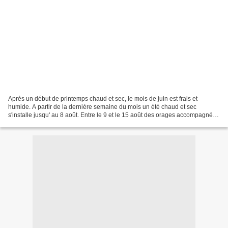
Après un début de printemps chaud et sec, le mois de juin est frais et
humide. A partir de la dernière semaine du mois un été chaud et sec
s'installe jusqu' au 8 août. Entre le 9 et le 15 août des orages accompagnés
de fortes précipitations affectent...