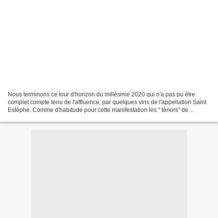
Nous terminons ce tour d'horizon du millésime 2020 qui n'a pas pu être
complet compte tenu de l'affluence, par quelques vins de l'appellation Saint
Estèphe. Comme d'habitude pour cette manifestation les " ténors" de
l'appellation ( Montrose, Cos d'Estournel,...