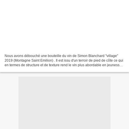
Nous avons débouché une bouteille du vin de Simon Blanchard "village"
2019 (Montagne Saint Emilion) . Il est issu d'un terroir de pied de côte ce qui
en termes de structure et de texture rend le vin plus abordable en jeunesse.
Il se goûte bien dès la...