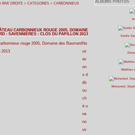
ALBUMS PHOTOS
 RIVE DROITE
>
CATEGORIES
>
CARBONNIEUX
re
ÂTEAU CARBONNIEUX ROUGE 2005, DOMAINE
D : SAVENNIÈRES : CLOS DU PAPILLON 2013
Soirée Sa
No
us
Doma
av
on
Matthieu 
s d
éb
Mohamed, Stepha
ou
ch
é u
ne
no
uv