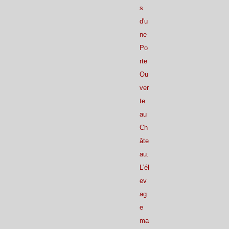
s
d'u
ne
Po
rte
Ou
ver
te
au
Ch
âte
au.
L'él
ev
ag
e
ma