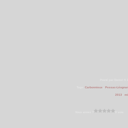
Posté par Daniel S 
Tags:
Carbonnieux
,
Pessac-Léogna
2013
,
mi
Vous aimez ?
0 vote