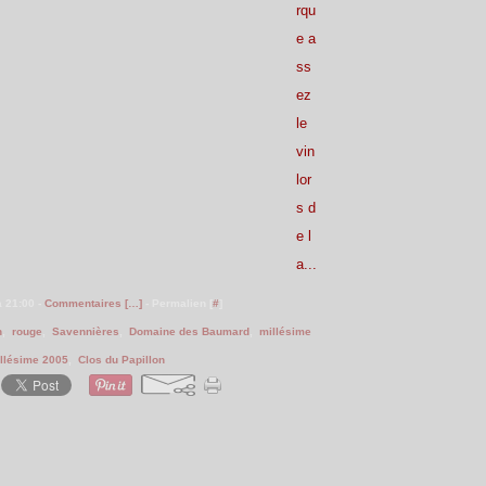
rqu
e a
ss
ez
le
vin
lor
s d
e l
a...
à 21:00 -
Commentaires [
…
]
- Permalien [
#
]
n
,
rouge
,
Savennières
,
Domaine des Baumard
,
millésime
llésime 2005
,
Clos du Papillon