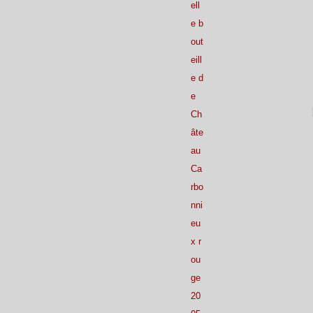
ell
e b
out
eill
e d
e
Ch
âte
au
Ca
rbo
nni
eu
x r
ou
ge
20