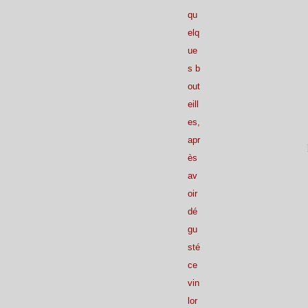
Janvier
Février
Mars
Avril
(30)
(21)
(20)
(26)
qu
Janvier
Février
Mars
(30)
(21)
(20)
Janvier
Février
(24)
(22)
elq
Janvier
(27)
ue
s b
out
eill
es,
apr
ès
av
oir
dé
gu
sté
ce
vin
lor