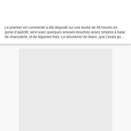
Le premier vin commenté a été dégusté sur une durée de 48 heures en
guise d’apéritif, servi avec quelques amuses-bouches assez simples à base
de charcuterie, et de légumes frais. Le deuxième vin blanc, que j’avais goûté
à l’aveugle en juin dernier, et...