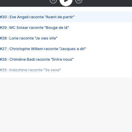
#30 : Eve Angeli raconte "Avant de partir"
#29 : MC Solaar raconte "Bouge de là"
28 : Lorie raconte "Je vais vite"
#27 : Christophe Willem raconte "Jacques a dit"
#26 : Chimène Badi raconte "Entre nous"
#25 : Indochine raconte "3e sexe"
#24 : Zaho raconte "C'est chelou"
#23 : Patrick Bruel raconte "Au café des délices"
#22 : Kyo raconte "Le chemin"
#21 : Nolwenn Leroy raconte "Cassé"
#20 : Patrick Hernandez raconte "Born to be alive"