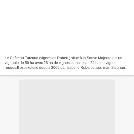
Le Château Turcaud (vignobles Robert ) situé à la Sauve Majeure est un
vignoble de 50 ha avec 26 ha de vignes blanches et 24 ha de vignes
rouges.Il est exploité depuis 2009 par Isabelle Robert et son mari Stéphane
Le May. Les vins sont produits en trois...