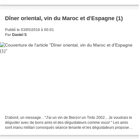
Rôtie du Domaine Vernay...
Dîner oriental, vin du Maroc et d'Espagne (1)
Publié le 03/05/2016 à 00:01
Par
Daniel S
D'abord, un message... "J'ai un vin de Bierzo! un Tinto 2002... Je voudrais le
déguster avec de bons amis et des dégustateurs comme vous! " Les amis
sont manu militari convoqués séance tenante et les dégustateurs proposent
de venir avec un lièvre... Ainsi...