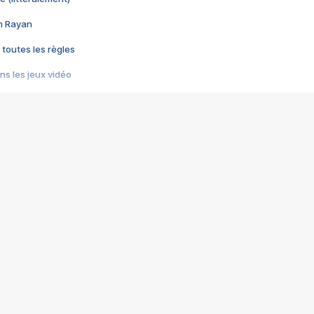
im Rayan
 toutes les règles
s les jeux vidéo
us choquant de Rockstar ? - Le scandale BULLY
e plus moche de Steam
du RÊVE tourne au CAUCHEMAR
pendant 8 heures
it… à tort
umiliés par un jeu vidéo
ire - Final Fantasy 8
ti un empire - Age of Empires
story DOFUS