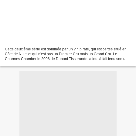
Cette deuxième série est dominée par un vin pirate, qui est certes situé en
Côte de Nuits et qui n'est pas un Premier Cru mais un Grand Cru. Le
Charmes Chambertin 2006 de Dupont Tisserandot a tout à fait tenu son rang
. J'ai évoqué hier la nécessité de...