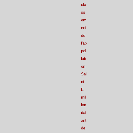
cla
ss
em
ent
de
l'ap
pel
lati
on
Sai
nt
E
mil
ion
dat
ant
de