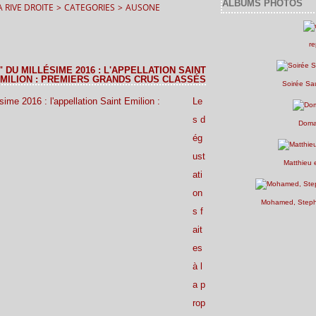
ALBUMS PHOTOS
 RIVE DROITE
>
CATEGORIES
>
AUSONE
re
 DU MILLÉSIME 2016 : L'APPELLATION SAINT
MILION : PREMIERS GRANDS CRUS CLASSÉS
Soirée Sa
Le
s d
Doma
ég
ust
Matthieu 
ati
on
Mohamed, Stepha
s f
ait
es
à l
a p
rop