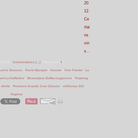
20
12.
Ce
rtai
ns
vin
s...
à 00:06 -
Commentaires [
…
]
- Permalien [
#
]
Larcis Ducasse
,
Pavie Macquin
,
Ausone
,
Clos Fourtet
,
La
on-La-Gaffelière
,
Beauséjour Duffau-Lagarosse
,
Troplong
 droite
,
Premiers Grands Crus Classés
,
millésime 201
,
Angelus