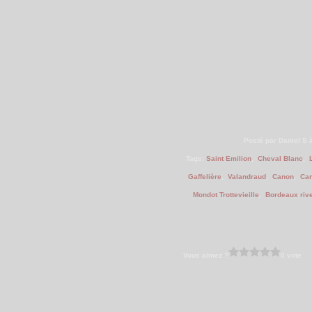
Posté par Daniel S 
Tags:
Saint Emilion
,
Cheval Blanc
,
Gaffelière
,
Valandraud
,
Canon
,
Can
Mondot Trottevieille
,
Bordeaux rive
Vous aimez ?
0 vote