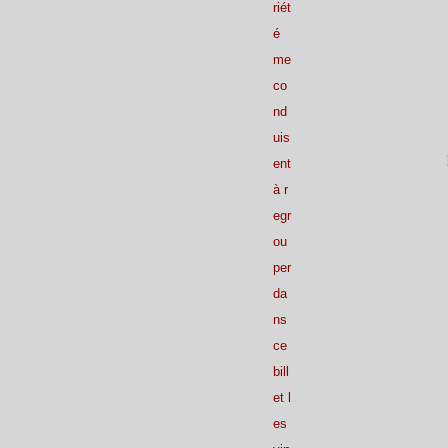
riét
é
me
co
nd
uis
ent
à r
egr
ou
per
da
ns
ce
bill
et l
es