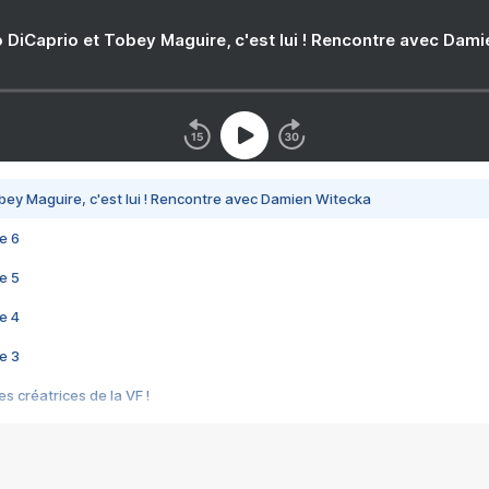
 DiCaprio et Tobey Maguire, c'est lui ! Rencontre avec Dam
bey Maguire, c'est lui ! Rencontre avec Damien Witecka
e 6
e 5
e 4
e 3
s créatrices de la VF !
e 2
e 1