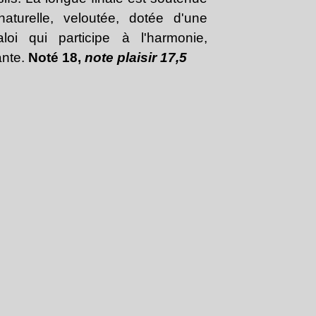
Janvier
Février
Mars
Avril
(30)
(21)
(20)
(26)
aturelle, veloutée, dotée d'une
Janvier
Février
Mars
(30)
(21)
(20)
Janvier
Février
(24)
(22)
loi qui participe à l'harmonie,
Janvier
(27)
ante.
Noté 18,
note plaisir 17,5