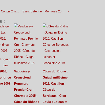
Bourgogne : Domaine Rapet : Corton Charlemagne 2012, Pouilly-Fuissé : Guffens-Heynen : Tri des Hauts des Vignes 2010
Saint Estèphe : Montrose 2004, Chili : Almaviva 2004, et Elian Da Ros : Sua Sponte 2015
I :
inger :
 : Les
2016;
Vaudoisey-
Côtes du Rhône :
Condrieu
Creusefond :
Guigal millésime
ane 2007
Pommard
2019, Castillon-
Premier Cru :
Côtes de
Charmots 2005,
Bordeaux : Clos
Côtes du Rhône :
Louie : Loison et