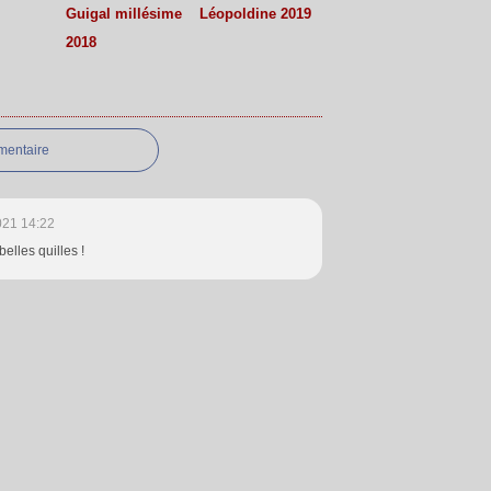
Guigal millésime
Léopoldine 2019
2018
mentaire
021 14:22
belles quilles !