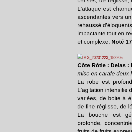
cerises, de réglisse, 
L'attaque est charnu
ascendantes vers un 
rehaussé d'éloquents f
impactante tout en re
et complexe.
Noté 17
Côte Rôtie : Delas 
mise en carafe deux 
La robe est profon
L'agitation intensifie
variées, de boite à 
de fine réglisse, de l
La bouche est gén
profonde, concentr
fruits de fruits expre