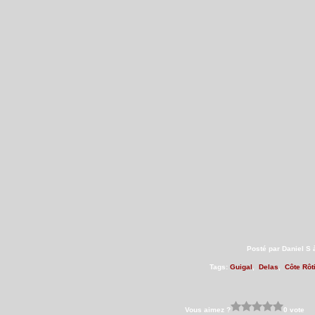
Posté par Daniel S 
Tags:
Guigal
,
Delas
,
Côte Rôt
Vous aimez ?
0 vote