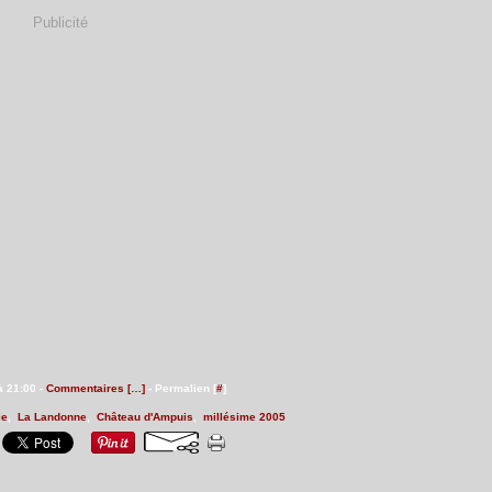
Publicité
à 21:00 -
Commentaires [
…
]
- Permalien [
#
]
ie
,
La Landonne
,
Château d'Ampuis
,
millésime 2005