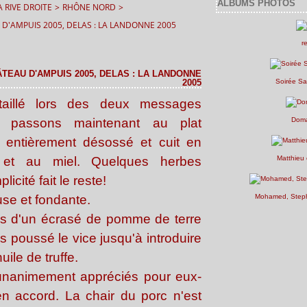
ALBUMS PHOTOS
 RIVE DROITE
>
RHÔNE NORD
>
U D'AMPUIS 2005, DELAS : LA LANDONNE 2005
r
ÂTEAU D'AMPUIS 2005, DELAS : LA LANDONNE
2005
Soirée Sa
taillé lors des deux messages
s passons maintenant au plat
Doma
n entièrement désossé et cuit en
 et au miel. Quelques herbes
Matthieu 
licité fait le reste!
use et fondante.
Mohamed, Steph
s d'un écrasé de pomme de terre
s poussé le vice jusqu'à introduire
uile de truffe.
unanimement appréciés pour eux-
 accord. La chair du porc n'est