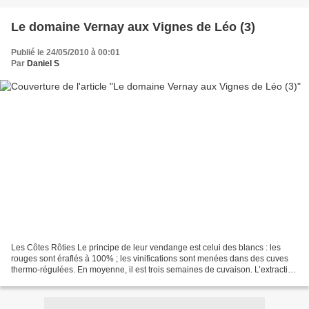
Le domaine Vernay aux Vignes de Léo (3)
Publié le 24/05/2010 à 00:01
Par
Daniel S
Les Côtes Rôties Le principe de leur vendange est celui des blancs : les
rouges sont éraflés à 100% ; les vinifications sont menées dans des cuves
thermo-régulées. En moyenne, il est trois semaines de cuvaison. L’extraction
est modérée. Christine tente...