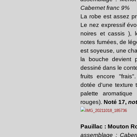
Cabernet franc 9%
La robe est assez pr
Le nez expressif évoq
noires et cassis ), 
notes fumées, de légè
est soyeuse, une chair
la bouche devient 
dessiné dans le cont
fruits encore "frais"
dotée d'une texture 
palette aromatique
rouges).
Noté 17,
not
Pauillac : Mouton R
assemblage : Caber