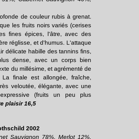
Janvier
Février
Mars
Avril
(30)
(21)
(20)
(26)
Janvier
Février
Mars
(30)
(21)
(20)
Janvier
Février
(24)
(22)
ofonde de couleur rubis à grenat.
Janvier
(27)
ue les fruits noirs variés (cerises
les fines épices, l'âtre, avec des
re réglisse, et d'humus. L'attaque
 délicate habille des tannins fins,
plus dense, avec un corps bien
exte du millésime, et agrémenté de
. La finale est allongée, fraîche,
très veloutée, élégante, avec une
 expressive (fruits un peu plus
e plaisir 16,5
othschild 2002
net Sauvignon 78%, Merlot 12%,