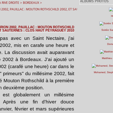
ALBUMS PHOTOS
 RIVE DROITE
>
BORDEAUX
>
 2002, PAUILLAC : MOUTON ROTHSCHILD 2002, ET SAUTERNES : CLOS HAUT P
r
RION 2002, PAUILLAC : MOUTON ROTHSCHILD
ET SAUTERNES : CLOS HAUT PEYRAGUEY 2010
Soirée Sa
pas avec un Saint Nectaire, j'ai
 2002, mis en carafe une heure et
Doma
e. La discussion avait auparavant
me 2002 à Bordeaux. J'ai ajouté un
Matthieu 
02 (carafé une heure) car dans le
 primeurs" du millésime 2002, fait
Mohamed, Steph
acé Mouton Rothschild à la première
n deuxième position.
 est globalement un millésime
. Après une fin d'hiver douce
nvier, février et mars supérieures