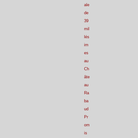
ale
de
39
mil
lés
im
es
au
Ch
âte
au
Ra
ba
ud
Pr
om
is