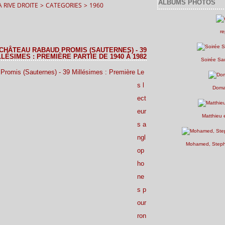
ALBUMS PHOTOS
 RIVE DROITE
>
CATEGORIES
>
1960
re
CHÂTEAU RABAUD PROMIS (SAUTERNES) - 39
LLÉSIMES : PREMIÈRE PARTIE DE 1940 À 1982
Soirée Sa
Le
s l
Doma
ect
eur
Matthieu 
s a
ngl
Mohamed, Stepha
op
ho
ne
s p
our
ron