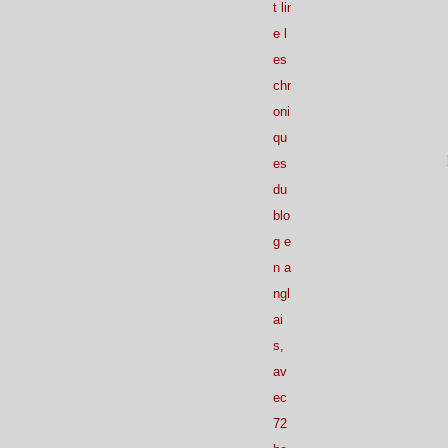
t lir
e l
es
chr
oni
qu
es
du
blo
g e
n a
ngl
ai
s,
av
ec
72