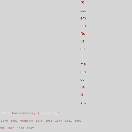
(S
aut
ern
es)
No
us
so
m
me
s a
cc
uei
lli
s...
à 00:01 -
Commentaires [
…
]
- Permalien [
#
]
,
1975
,
1982
,
verticale
,
1978
,
1981
,
1940
,
1951
,
1957
,
959
,
1960
,
1964
,
1967