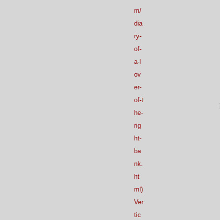
Janvier
Février
Mars
Avril
(30)
(21)
(20)
(26)
m/
Janvier
Février
Mars
(30)
(21)
(20)
Janvier
Février
(24)
(22)
dia
Janvier
(27)
ry-
of-
a-l
ov
er-
of-t
he-
rig
ht-
ba
nk.
ht
ml)
Ver
tic