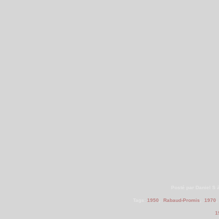
Posté par Daniel S 
Tags:
1950
,
Rabaud-Promis
,
1970
1