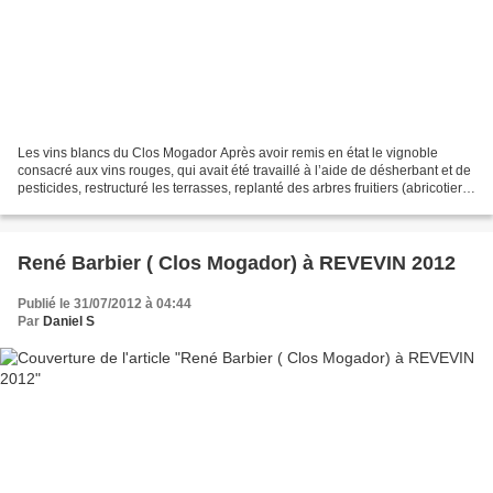
Les vins blancs du Clos Mogador Après avoir remis en état le vignoble
consacré aux vins rouges, qui avait été travaillé à l’aide de désherbant et de
pesticides, restructuré les terrasses, replanté des arbres fruitiers (abricotiers
et oliviers), parfois...
René Barbier ( Clos Mogador) à REVEVIN 2012
Publié le 31/07/2012 à 04:44
Par
Daniel S