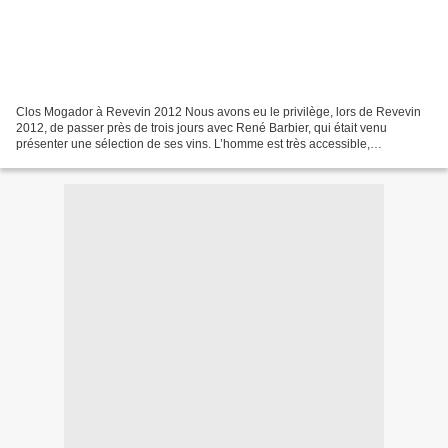
Clos Mogador à Revevin 2012 Nous avons eu le privilège, lors de Revevin
2012, de passer près de trois jours avec René Barbier, qui était venu
présenter une sélection de ses vins. L’homme est très accessible,
décontracté, simple, et courtois, et c’est...