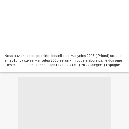
Nous ouvrons notre première bouteille de Manyetes 2015 ( Priorat) acquise
en 2018. La cuvée Manyetes 2015 est un vin rouge élaboré par le domaine
Clos Mogador dans l'appellation Priorat (D.O.C.) en Catalogne, ( Espagne).
Elle est composée à 100% de Carignan...