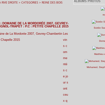
ALBUMS PHOTOS
 RIVE DROITE
>
CATEGORIES
>
REINE DES BOIS
re
: DOMAINE DE LA MORDORÉE 2007, GEVREY-
GNOL-TRAPET : P.C : PETITE CHAPELLE 2015
Soirée Sa
Les
vin
Doma
s c
om
Matthieu 
me
nté
Mohamed, Stepha
s c
e jo
ur s
ont
ceu
x q