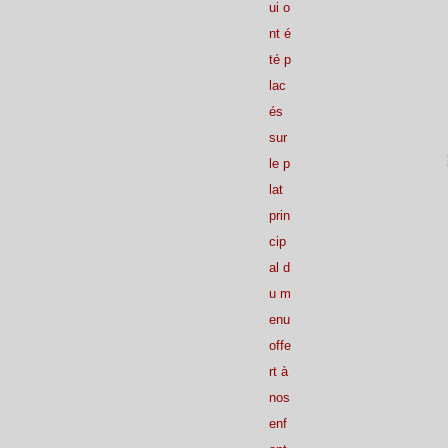
ui o
nt é
té p
lac
és
sur
le p
lat
prin
cip
al d
u m
enu
offe
rt à
nos
enf