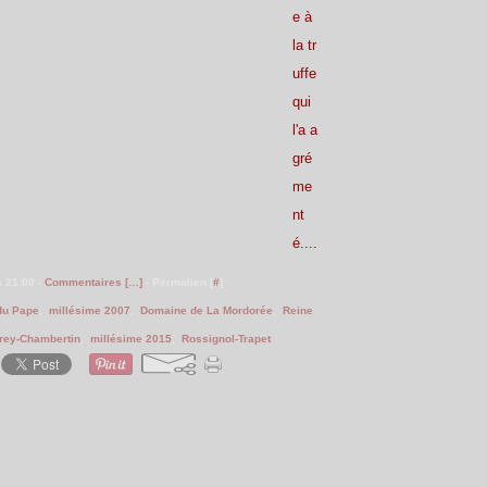
e à
la tr
uffe
qui
l'a a
gré
me
nt
é....
à 21:00 -
Commentaires [
…
]
- Permalien [
#
]
du Pape
,
millésime 2007
,
Domaine de La Mordorée
,
Reine
rey-Chambertin
,
millésime 2015
,
Rossignol-Trapet