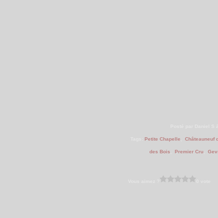
Posté par Daniel S 
Tags:
Petite Chapelle
,
Châteauneuf 
des Bois
,
Premier Cru
,
Gev
Vous aimez ?
0 vote