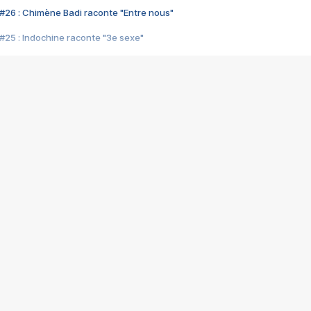
#26 : Chimène Badi raconte "Entre nous"
#25 : Indochine raconte "3e sexe"
#24 : Zaho raconte "C'est chelou"
#23 : Patrick Bruel raconte "Au café des délices"
#22 : Kyo raconte "Le chemin"
#21 : Nolwenn Leroy raconte "Cassé"
#20 : Patrick Hernandez raconte "Born to be alive"
#19 : Lorie raconte "Près de moi"
#18 : Michael Jones raconte "A nos actes manqués" (avec Jean-Jacque
#17 : Khaled raconte "Aïcha"
#16 : Corneille raconte "Parce qu'on vient de loin"
#15 : Indochine raconte "L'aventurier"