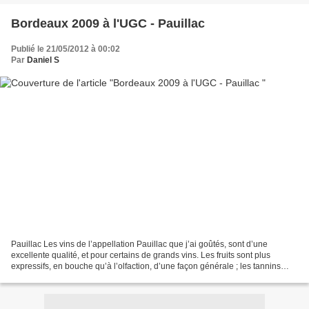
Bordeaux 2009 à l'UGC - Pauillac
Publié le 21/05/2012 à 00:02
Par
Daniel S
Pauillac Les vins de l’appellation Pauillac que j’ai goûtés, sont d’une
excellente qualité, et pour certains de grands vins. Les fruits sont plus
expressifs, en bouche qu’à l’olfaction, d’une façon générale ; les tannins
sont mûrs, et très structurants...