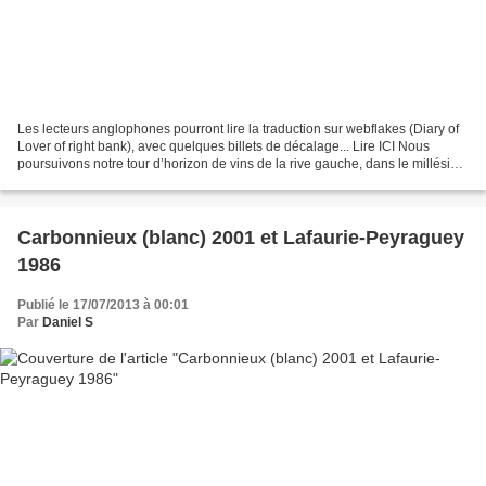
Les lecteurs anglophones pourront lire la traduction sur webflakes (Diary of
Lover of right bank), avec quelques billets de décalage... Lire ICI Nous
poursuivons notre tour d’horizon de vins de la rive gauche, dans le millésime
2004. Ce millésime a été...
Carbonnieux (blanc) 2001 et Lafaurie-Peyraguey
1986
Publié le 17/07/2013 à 00:01
Par
Daniel S