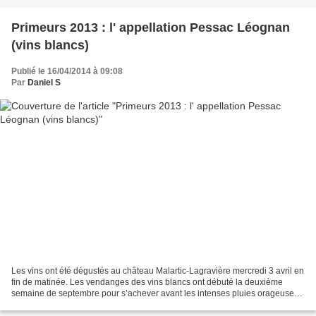
Primeurs 2013 : l' appellation Pessac Léognan
(vins blancs)
Publié le 16/04/2014 à 09:08
Par
Daniel S
Les vins ont été dégustés au château Malartic-Lagravière mercredi 3 avril en
fin de matinée. Les vendanges des vins blancs ont débuté la deuxième
semaine de septembre pour s’achever avant les intenses pluies orageuse
du 28 septembre, avec des passages...