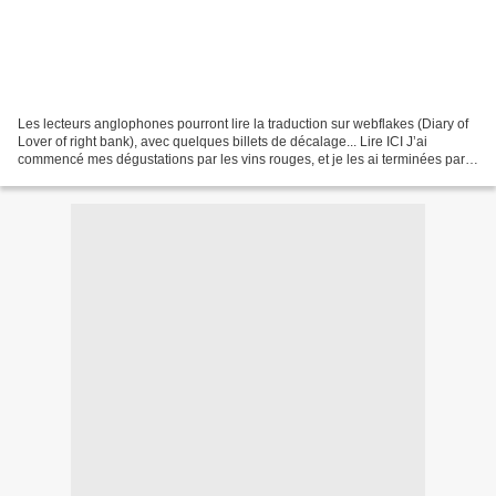
Les lecteurs anglophones pourront lire la traduction sur webflakes (Diary of
Lover of right bank), avec quelques billets de décalage... Lire ICI J’ai
commencé mes dégustations par les vins rouges, et je les ai terminées par
les vins blancs secs, puis...