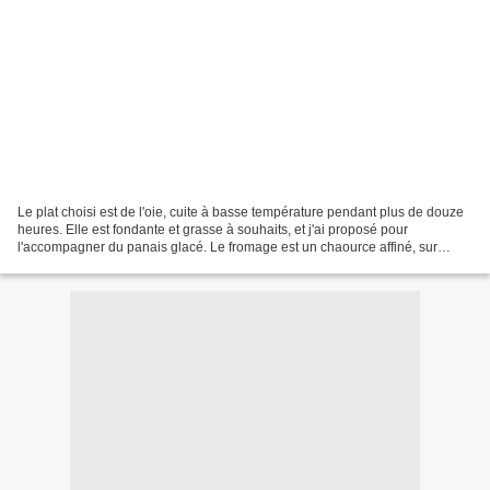
Le plat choisi est de l'oie, cuite à basse température pendant plus de douze
heures. Elle est fondante et grasse à souhaits, et j'ai proposé pour
l'accompagner du panais glacé. Le fromage est un chaource affiné, sur
lequel j'ai ajouté des copeaux de truffe....