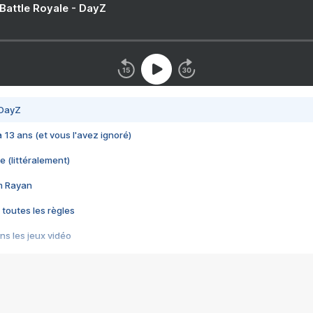
 Battle Royale - DayZ
 DayZ
 a 13 ans (et vous l'avez ignoré)
e (littéralement)
im Rayan
 toutes les règles
s les jeux vidéo
us choquant de Rockstar ? - Le scandale BULLY
e plus moche de Steam
du RÊVE tourne au CAUCHEMAR