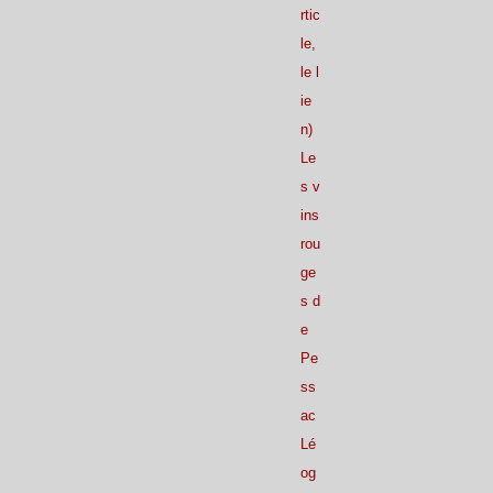
rtic
le,
le l
ie
n)
Le
s v
ins
rou
ge
s d
e
Pe
ss
ac
Lé
og