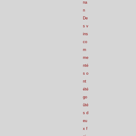
na
n
De
s v
ins
co
m
me
nté
s o
nt
été
go
ûté
s d
eu
x f