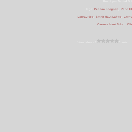
Posté par Daniel S 
Tags:
Pessac Léognan
,
Pape C
Lagravière
,
Smith Haut Lafitte
,
Larri
Carmes Haut Brion
,
Oli
Vous aimez ?
0 vote