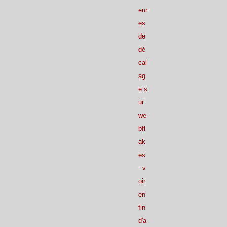
eur
es
de
dé
cal
ag
e s
ur
we
bfl
ak
es
: v
oir
en
fin
d'a