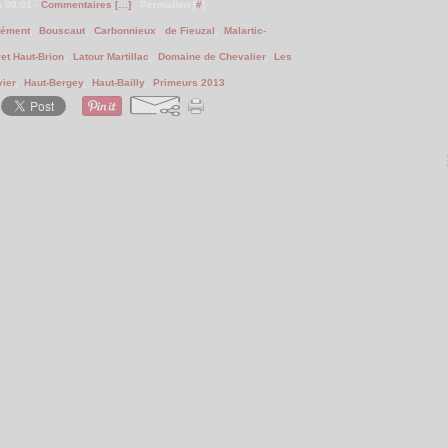
à 00:01 -
Commentaires [
…
]
- Permalien [
#
]
lément
,
Bouscaut
,
Carbonnieux
,
de Fieuzal
,
Malartic-
vet Haut-Brion
,
Latour Martillac
,
Domaine de Chevalier
,
Les
vier
,
Haut-Bergey
,
Haut-Bailly
,
Primeurs 2013