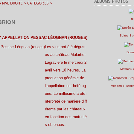
ALBUMS PHOTOS
 RIVE DROITE
>
CATEGORIES
>
re
BRION
Soirée Sa
 L' APPELLATION PESSAC LÉOGNAN (ROUGES)
Les vins ont été dégust
Doma
és au château Malartic-
Lagravière le mercredi 2
Matthieu 
avril vers 10 heures. La
production générale de
l’appellation est hétérog
Mohamed, Stepha
ène. Le millésime a été i
nterprété de manière diff
érente par les châteaux
en fonction des maturité
s obtenues....