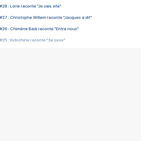
28 : Lorie raconte "Je vais vite"
#27 : Christophe Willem raconte "Jacques a dit"
#26 : Chimène Badi raconte "Entre nous"
#25 : Indochine raconte "3e sexe"
#24 : Zaho raconte "C'est chelou"
#23 : Patrick Bruel raconte "Au café des délices"
#22 : Kyo raconte "Le chemin"
#21 : Nolwenn Leroy raconte "Cassé"
#20 : Patrick Hernandez raconte "Born to be alive"
#19 : Lorie raconte "Près de moi"
#18 : Michael Jones raconte "A nos actes manqués" (avec Jean-Jacque
#17 : Khaled raconte "Aïcha"