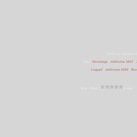
Posté par Daniel S 
Tags:
Hermitage
,
millésime 2007
,
L'agapé
,
millésime 2006
,
Rie
Vous aimez ?
0 vote