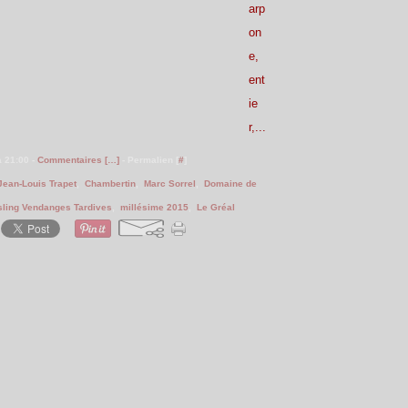
arp
on
e,
ent
ie
r,...
à 21:00 -
Commentaires [
…
]
- Permalien [
#
]
Jean-Louis Trapet
,
Chambertin
,
Marc Sorrel
,
Domaine de
sling Vendanges Tardives
,
millésime 2015
,
Le Gréal