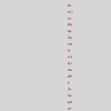
Janvier
Février
Mars
Avril
(30)
(21)
(20)
(26)
de
Janvier
Février
Mars
(30)
(21)
(20)
Janvier
Février
(24)
(22)
nt )
Janvier
(27)
Le
Bril
lat-
Sa
var
in
a é
té t
rav
aill
é.
Je
l'ai
pré
se