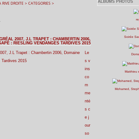
ALBUMS PHOTOS
 RIVE DROITE
>
CATEGORIES
>
re
T
Soirée Sa
RÉAL 2007, J.L TRAPET : CHAMBERTIN 2006,
GAPÉ : RIESLING VENDANGES TARDIVES 2015
Le
Doma
s v
ins
Matthieu 
co
m
Mohamed, Stepha
me
nté
s c
e j
our
so