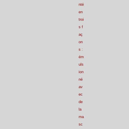
nté
en
troi
s f
aç
on
s :
ém
uls
ion
né
av
ec
de
la
ma
sc