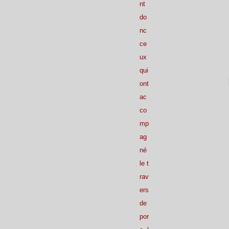
nt
do
nc
ce
ux
qui
ont
ac
co
mp
ag
né
le t
rav
ers
de
por