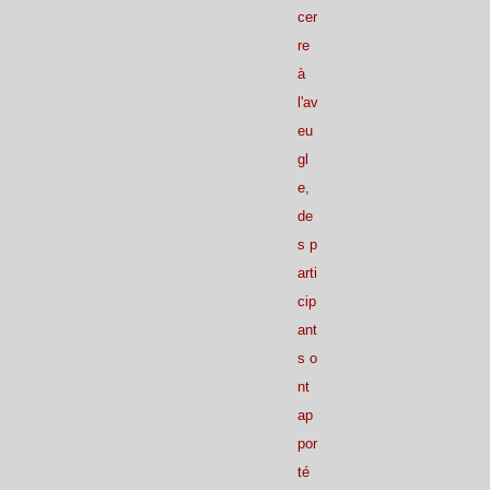
cer
re
à
l'av
eu
gl
e,
de
s p
arti
cip
ant
s o
nt
ap
por
té