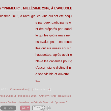
Janvier
Février
Mars
Avril
(30)
(21)
(20)
(26)
Janvier
Février
Mars
(30)
(21)
(20)
 "PRIMEUR" : MILLÉSIME 2016, À L'AVEUGLE
Janvier
Février
(24)
(22)
Janvier
(27)
Les vins qui ont été acqui
s par deux participants o
nt été préparés par Isabel
le qui les goûte mais ne l
es évalue pas. Les boutei
lles ont été mises sous c
haussettes, après avoir e
nlevé les capsules pour q
u'aucun signe distinctif n
e soit visible et ouverte
s...
à 00:01 -
Commentaires [
…
]
- Permalien [
#
]
rges Duboeuf
,
millésime 2016
,
Anthony Pérol
,
Beaujolais-
ierres Dorées
,
domaine du Crêt de Bine
,
vin "primeur"