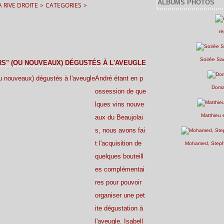
ALBUMS PHOTOS
 RIVE DROITE
>
CATEGORIES
>
re
Soirée Sa
RS" (OU NOUVEAUX) DÉGUSTÉS À L'AVEUGLE
André étant en p
Doma
ossession de que
lques vins nouve
Matthieu 
aux du Beaujolai
s, nous avons fai
t l'acquisition de
Mohamed, Stepha
quelques bouteill
es complémentai
res pour pouvoir
organiser une pet
ite dégustation à
l'aveugle. Isabell