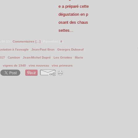
e a préparé cette
dégustation en p
osant des chaus
settes...
à 00:13 -
Commentaires [
…
]
- Permalien [
#
]
station à l'aveugle
,
Jean-Paul Brun
,
Georges Duboeuf
,
017
,
Cambon
,
Jean-Michel Dupré
,
Les Griottes
,
Marie
,
vignes de 1940
,
vins nouveau
,
vins primeurs