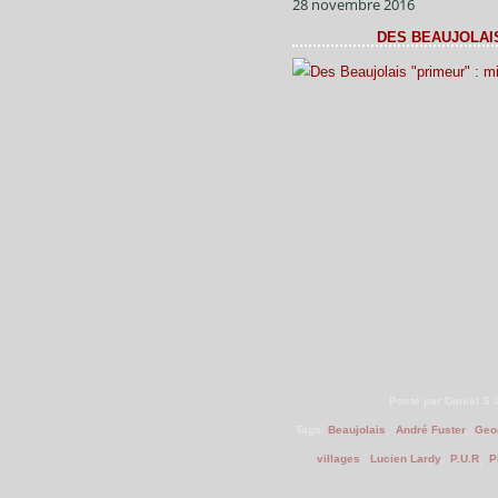
28 novembre 2016
DES BEAUJOLAIS
Posté par Daniel S 
Tags:
Beaujolais
,
André Fuster
,
Geo
villages
,
Lucien Lardy
,
P.U.R
,
P