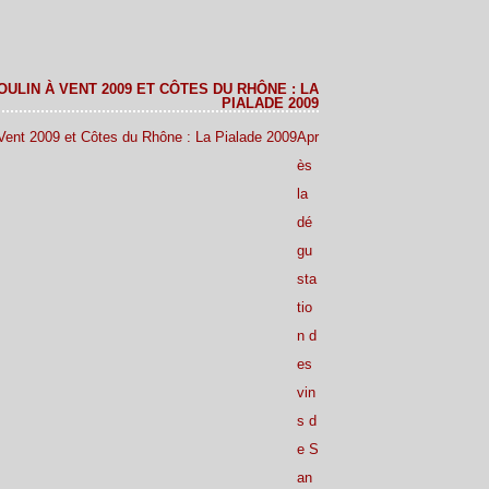
ULIN À VENT 2009 ET CÔTES DU RHÔNE : LA
PIALADE 2009
Apr
ès
la
dé
gu
sta
tio
n d
es
vin
s d
e S
an