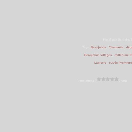
Posté par Daniel S 
Tags:
Beaujolais
,
Chermette
,
dégu
Beaujolais-villages
,
millésime 2
Lapierre
,
cuvée Première
Vous aimez ?
0 vote