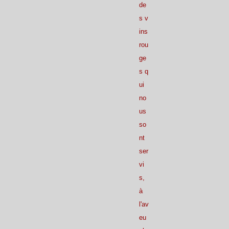
de
s v
ins
rou
ge
s q
ui
no
us
so
nt
ser
vi
s,
à
l'av
eu