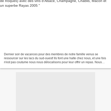
Dernier soir de vacances pour des membres de notre famille venus se
ressourcer sur les lacs du sud-ouest! Ils font une halte chez nous, et une fois
n'est pas coutume nous nous délocalisons pour leur offrir un repas. Nous
nous rendons chez Joseph, à la...