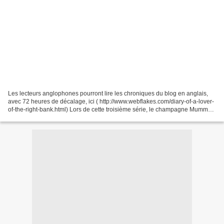
Les lecteurs anglophones pourront lire les chroniques du blog en anglais,
avec 72 heures de décalage, ici ( http://www.webflakes.com/diary-of-a-lover-
of-the-right-bank.html) Lors de cette troisième série, le champagne Mumm
Cordon Rouge 1990 a suscité...