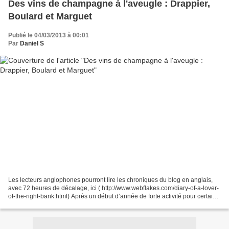
Des vins de champagne à l'aveugle : Drappier,
Boulard et Marguet
Publié le 04/03/2013 à 00:01
Par
Daniel S
Les lecteurs anglophones pourront lire les chroniques du blog en anglais,
avec 72 heures de décalage, ici ( http://www.webflakes.com/diary-of-a-lover-
of-the-right-bank.html) Après un début d’année de forte activité pour certains,
de récupération pour...