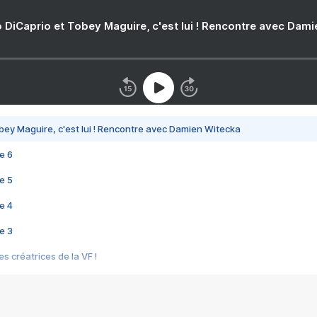
 DiCaprio et Tobey Maguire, c'est lui ! Rencontre avec Dam
bey Maguire, c'est lui ! Rencontre avec Damien Witecka
e 6
e 5
e 4
e 3
s créatrices de la VF !
e 2
e 1