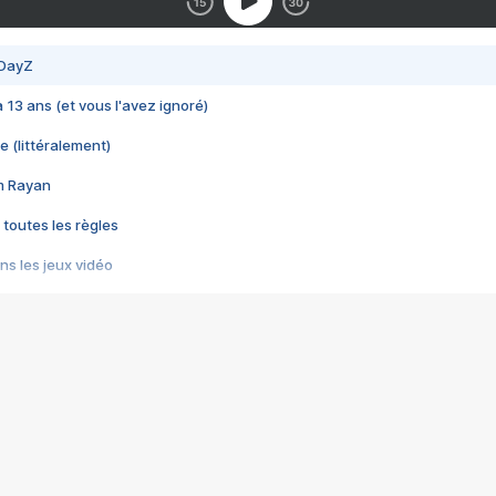
 DayZ
 a 13 ans (et vous l'avez ignoré)
e (littéralement)
im Rayan
 toutes les règles
s les jeux vidéo
us choquant de Rockstar ? - Le scandale BULLY
e plus moche de Steam
du RÊVE tourne au CAUCHEMAR
pendant 8 heures
it… à tort