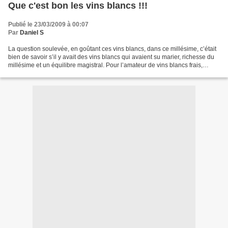
Que c'est bon les vins blancs !!!
Publié le 23/03/2009 à 00:07
Par
Daniel S
La question soulevée, en goûtant ces vins blancs, dans ce millésime, c’était
bien de savoir s’il y avait des vins blancs qui avaient su marier, richesse du
millésime et un équilibre magistral. Pour l’amateur de vins blancs frais,
tendus, invitant le dégustateur...