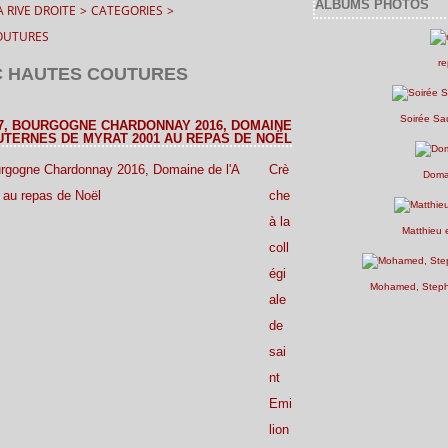
ALBUMS PHOTOS
 RIVE DROITE
>
CATEGORIES
>
OUTURES
re
 HAUTES COUTURES
Soirée Sa
017, BOURGOGNE CHARDONNAY 2016, DOMAINE
AUTERNES DE MYRAT 2001 AU REPAS DE NOËL
Crè
Doma
che
à la
Matthieu 
coll
égi
Mohamed, Stepha
ale
de
sai
nt
Emi
lion