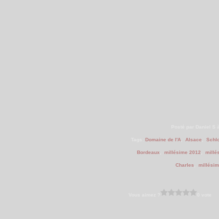
Posté par Daniel S 
Tags:
Domaine de l'A
,
Alsace
,
Schl
Bordeaux
,
millésime 2012
,
millé
Charles
,
millési
Vous aimez ?
0 vote