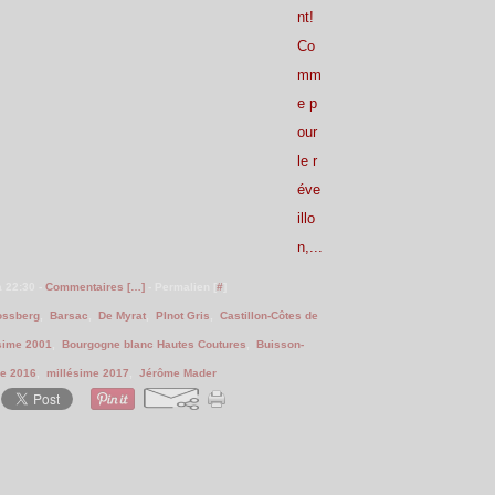
nt!
Co
mm
e p
our
le r
éve
illo
n,...
à 22:30 -
Commentaires [
…
]
- Permalien [
#
]
ossberg
,
Barsac
,
De Myrat
,
PInot Gris
,
Castillon-Côtes de
sime 2001
,
Bourgogne blanc Hautes Coutures
,
Buisson-
me 2016
,
millésime 2017
,
Jérôme Mader