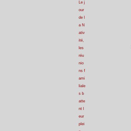
Le j
our
de l
a N
ativ
ité,
les
réu
nio
ns f
ami
liale
s b
atte
nt l
eur
plei