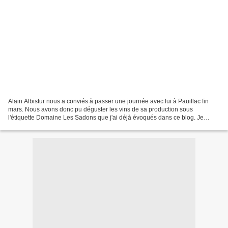
Alain Albistur nous a conviés à passer une journée avec lui à Pauillac fin
mars. Nous avons donc pu déguster les vins de sa production sous
l'étiquette Domaine Les Sadons que j'ai déjà évoqués dans ce blog. Je
rappelle ci-dessous le parcours d'Alain et...