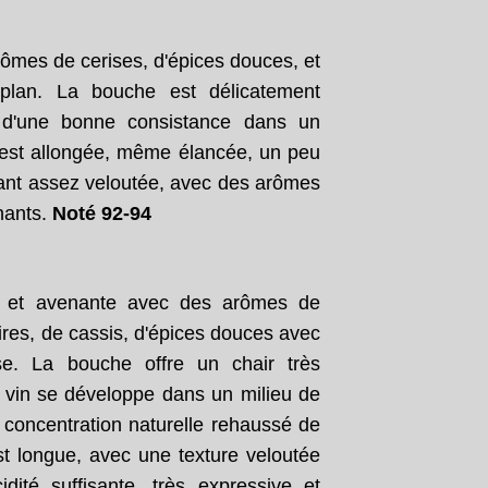
Janvier
Février
Mars
Avril
(30)
(21)
(20)
(26)
Janvier
Février
Mars
(30)
(21)
(20)
Janvier
Février
(24)
(22)
arômes de cerises, d'épices douces, et
Janvier
(27)
 plan. La bouche est délicatement
 d'une bonne consistance dans un
le est allongée, même élancée, un peu
tant assez veloutée, avec des arômes
nants.
Noté 92-94
nse et avenante avec des arômes de
oires, de cassis, d'épices douces avec
se. La bouche offre un chair très
 vin se développe dans un milieu de
concentration naturelle rehaussé de
est longue, avec une texture veloutée
dité suffisante, très expressive et