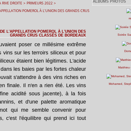
ALBUMS PHOTOS
 RIVE DROITE
>
PRIMEURS 2022
>
 L'APPELLATION POMEROL À L'UNION DES GRANDS CRUS CLASSÉS DE BORDEAUX
r
S DE L'APPELLATION POMEROL À L'UNION DES
GRANDS CRUS CLASSÉS DE BORDEAUX
Soirée Sa
uvaient poser ce millésime extrême
Doma
 vins sur les terroirs siliceux et pour
iliceux étaient bien légitimes. L'acide
Matthieu 
dans les baies par les fortes chaleur
pouvait s'attendre à des vins riches en
Mohamed, Steph
 finale. Il n'en a rien été. Les vins
fine acidité sous jacente), à la fois
nnins, et d'une palette aromatique
 mot qui me semble convenir pour
s, c'est l'équilibre qui prend ici tout