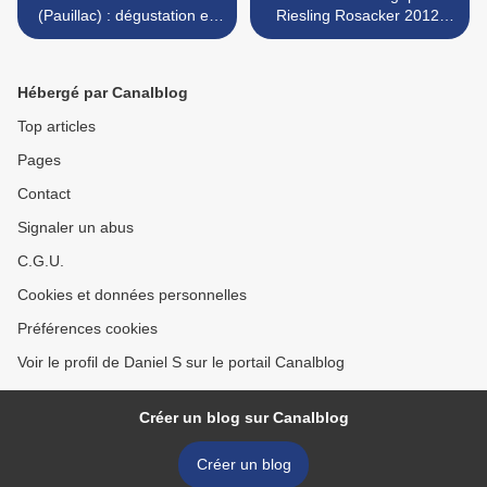
(Pauillac) : dégustation en
Riesling Rosacker 2012,
semi-aveugle d'une
Francs-Côtes de Bordeaux
verticale : première partie
: Puygueraud 2012,
François Lumpp : Givry : La
Hébergé par Canalblog
Brulée 2015 >
Top articles
Pages
Contact
Signaler un abus
C.G.U.
Cookies et données personnelles
Préférences cookies
Voir le profil de Daniel S sur le portail Canalblog
Créer un blog sur Canalblog
Créer un blog