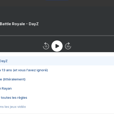
 Battle Royale - DayZ
 DayZ
 a 13 ans (et vous l'avez ignoré)
e (littéralement)
im Rayan
 toutes les règles
s les jeux vidéo