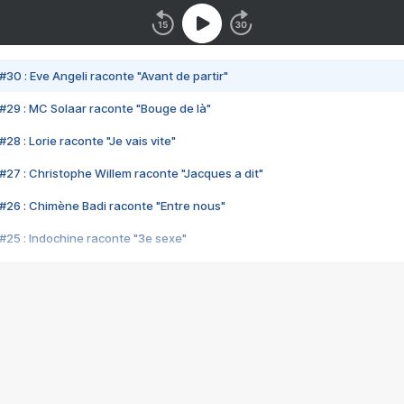
#30 : Eve Angeli raconte "Avant de partir"
#29 : MC Solaar raconte "Bouge de là"
28 : Lorie raconte "Je vais vite"
#27 : Christophe Willem raconte "Jacques a dit"
#26 : Chimène Badi raconte "Entre nous"
#25 : Indochine raconte "3e sexe"
#24 : Zaho raconte "C'est chelou"
#23 : Patrick Bruel raconte "Au café des délices"
#22 : Kyo raconte "Le chemin"
#21 : Nolwenn Leroy raconte "Cassé"
#20 : Patrick Hernandez raconte "Born to be alive"