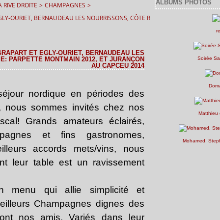
ALBUMS PHOTOS
 RIVE DROITE
>
CHAMPAGNES
>
LY-OURIET, BERNAUDEAU LES NOURRISSONS, CÔTE RÔTIE: PARPETTE MONTMA
r
RAPART ET EGLY-OURIET, BERNAUDEAU LES
E: PARPETTE MONTMAIN 2012, ET JURANÇON
Soirée Sa
AU CAPCEU 2014
Doma
séjour nordique en périodes des
e, nous sommes invités chez nos
Matthieu 
scal! Grands amateurs éclairés,
agnes et fins gastronomes,
Mohamed, Steph
lleurs accords mets/vins, nous
t leur table est un ravissement
menu qui allie simplicité et
 meilleurs Champagnes dignes des
ont nos amis. Variés dans leur