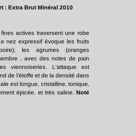
Janvier
Février
Mars
Avril
(30)
(21)
(20)
(26)
: Extra Brut Minéral 2010
Janvier
Février
Mars
(30)
(21)
(20)
Janvier
Février
(24)
(22)
Janvier
(27)
fines actives traversent une robe
Le nez expressif évoque les fruits
poire), les agrumes (oranges
gembre , avec des notes de pain
es viennoiseries. L'attaque est
d de l'étoffe et de la densité dans
nale est longue, cristalline, tonique,
nement épicée, et très saline.
Noté