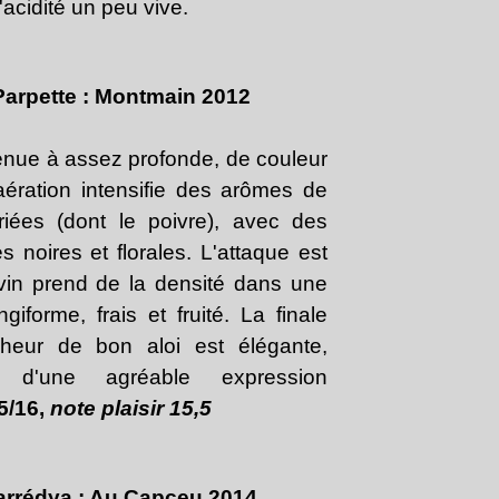
l'acidité un peu vive.
 Parpette : Montmain 2012
tenue à assez profonde, de couleur
'aération intensifie des arômes de
riées (dont le poivre), avec des
s noires et florales. L'attaque est
 vin prend de la densité dans une
iforme, frais et fruité. La finale
cheur de bon aloi est élégante,
e, d'une agréable expression
5/16,
note plaisir 15,5
arrédya : Au Capceu 2014