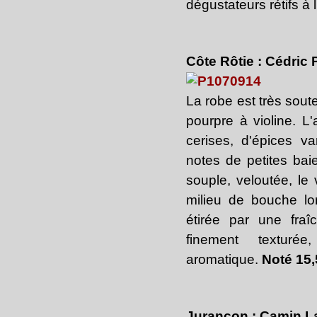
dégustateurs rétifs à 
Côte Rôtie : Cédric
La robe est très sou
pourpre à violine. L
cerises, d'épices va
notes de petites baie
souple, veloutée, le
milieu de bouche long
étirée par une fraî
finement texturé
aromatique.
Noté 15,
Jurançon : Camin L