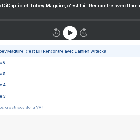
 DiCaprio et Tobey Maguire, c'est lui ! Rencontre avec Dam
bey Maguire, c'est lui ! Rencontre avec Damien Witecka
e 6
e 5
e 4
e 3
s créatrices de la VF !
e 2
e 1