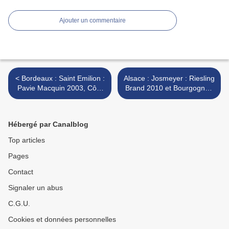
Ajouter un commentaire
< Bordeaux : Saint Emilion :
Alsace : Josmeyer : Riesling
Pavie Macquin 2003, Côte
Brand 2010 et Bourgogne :
Rôtie : Jamet 2009, et
Chablis : William Fèvre :
Sauternes : Guiraud 2007
Vaudésir 2005 >
Hébergé par Canalblog
Top articles
Pages
Contact
Signaler un abus
C.G.U.
Cookies et données personnelles