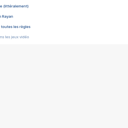
e (littéralement)
im Rayan
 toutes les règles
s les jeux vidéo
us choquant de Rockstar ? - Le scandale BULLY
e plus moche de Steam
du RÊVE tourne au CAUCHEMAR
pendant 8 heures
it… à tort
umiliés par un jeu vidéo
ire - Final Fantasy 8
ti un empire - Age of Empires