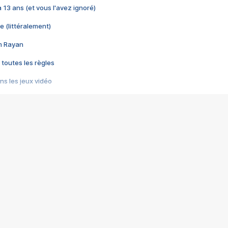
 a 13 ans (et vous l'avez ignoré)
e (littéralement)
im Rayan
 toutes les règles
s les jeux vidéo
us choquant de Rockstar ? - Le scandale BULLY
e plus moche de Steam
du RÊVE tourne au CAUCHEMAR
pendant 8 heures
it… à tort
umiliés par un jeu vidéo
ire - Final Fantasy 8
ti un empire - Age of Empires