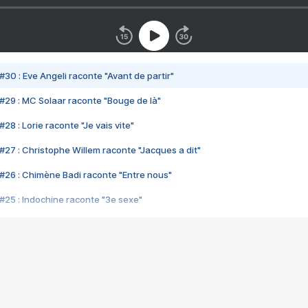
#30 : Eve Angeli raconte "Avant de partir"
#29 : MC Solaar raconte "Bouge de là"
28 : Lorie raconte "Je vais vite"
#27 : Christophe Willem raconte "Jacques a dit"
#26 : Chimène Badi raconte "Entre nous"
#25 : Indochine raconte "3e sexe"
#24 : Zaho raconte "C'est chelou"
#23 : Patrick Bruel raconte "Au café des délices"
#22 : Kyo raconte "Le chemin"
#21 : Nolwenn Leroy raconte "Cassé"