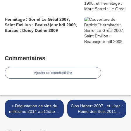
Hermitage : Sorrel Le Gréal 2007,
Saint Emilion : Beauséjour hdl 2009,
Barsac : Doisy Daëne 2009
Commentaires
Ajouter un commentaire
< Dégustation de vins du
Clos Habert 2007 , et Lirac :
millésime 2014 au Château
Reine des Bois 2011
Mangot (Saint Emilion)
(blanc) pour débuter le
repas au Château Fleur de
Roques >