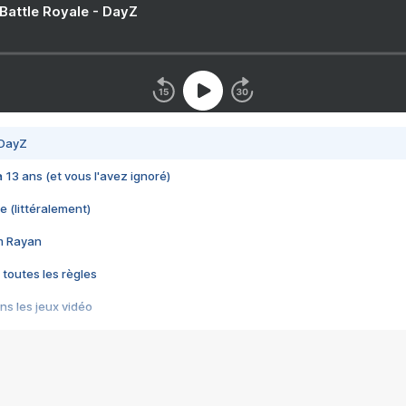
 Battle Royale - DayZ
 DayZ
 a 13 ans (et vous l'avez ignoré)
e (littéralement)
im Rayan
 toutes les règles
s les jeux vidéo
us choquant de Rockstar ? - Le scandale BULLY
e plus moche de Steam
du RÊVE tourne au CAUCHEMAR