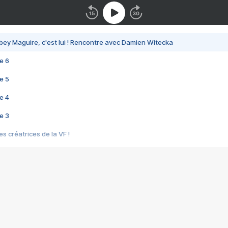
bey Maguire, c'est lui ! Rencontre avec Damien Witecka
e 6
e 5
e 4
e 3
s créatrices de la VF !
e 2
e 1
e Mektoub My Love arrive enfin ! Rencontre avec Shaïn Boumedine et Sal
i : après Toni en famille
elle réalise le bouleversant Dites lui que je l'aime