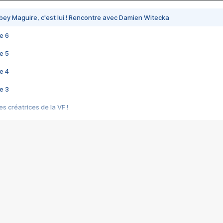
bey Maguire, c'est lui ! Rencontre avec Damien Witecka
e 6
e 5
e 4
e 3
s créatrices de la VF !
e 2
e 1
e Mektoub My Love arrive enfin ! Rencontre avec Shaïn Boumedine et Sal
i : après Toni en famille
elle réalise le bouleversant Dites lui que je l'aime
ais ! Rencontre autour de Vie privée de Rebecca Zlotowski