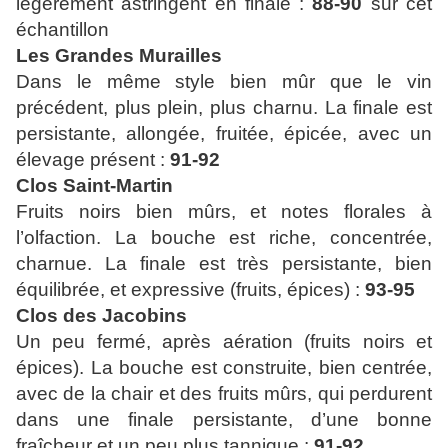
légèrement astringent en finale :
88-90
sur cet
échantillon
Les Grandes Murailles
Dans le même style bien mûr que le vin
précédent, plus plein, plus charnu. La finale est
persistante, allongée, fruitée, épicée, avec un
élevage présent :
91-92
Clos Saint-Martin
Fruits noirs bien mûrs, et notes florales à
l’olfaction. La bouche est riche, concentrée,
charnue. La finale est très persistante, bien
équilibrée, et expressive (fruits, épices) :
93-95
Clos des Jacobins
Un peu fermé, après aération (fruits noirs et
épices). La bouche est construite, bien centrée,
avec de la chair et des fruits mûrs, qui perdurent
dans une finale persistante, d’une bonne
fraîcheur et un peu plus tannique :
91-92