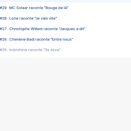
#29 : MC Solaar raconte "Bouge de là"
28 : Lorie raconte "Je vais vite"
#27 : Christophe Willem raconte "Jacques a dit"
#26 : Chimène Badi raconte "Entre nous"
#25 : Indochine raconte "3e sexe"
#24 : Zaho raconte "C'est chelou"
#23 : Patrick Bruel raconte "Au café des délices"
#22 : Kyo raconte "Le chemin"
#21 : Nolwenn Leroy raconte "Cassé"
#20 : Patrick Hernandez raconte "Born to be alive"
#19 : Lorie raconte "Près de moi"
#18 : Michael Jones raconte "A nos actes manqués" (avec Jean-Jacque