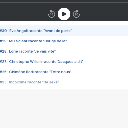
#30 : Eve Angeli raconte "Avant de partir"
#29 : MC Solaar raconte "Bouge de là"
28 : Lorie raconte "Je vais vite"
#27 : Christophe Willem raconte "Jacques a dit"
#26 : Chimène Badi raconte "Entre nous"
#25 : Indochine raconte "3e sexe"
#24 : Zaho raconte "C'est chelou"
#23 : Patrick Bruel raconte "Au café des délices"
#22 : Kyo raconte "Le chemin"
#21 : Nolwenn Leroy raconte "Cassé"