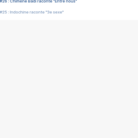
#26 : Chimène Badi raconte "Entre nous"
#25 : Indochine raconte "3e sexe"
#24 : Zaho raconte "C'est chelou"
#23 : Patrick Bruel raconte "Au café des délices"
#22 : Kyo raconte "Le chemin"
#21 : Nolwenn Leroy raconte "Cassé"
#20 : Patrick Hernandez raconte "Born to be alive"
#19 : Lorie raconte "Près de moi"
#18 : Michael Jones raconte "A nos actes manqués" (avec Jean-Jacque
#17 : Khaled raconte "Aïcha"
#16 : Corneille raconte "Parce qu'on vient de loin"
#15 : Indochine raconte "L'aventurier"
14 : Lorie raconte "Sur un air latino"